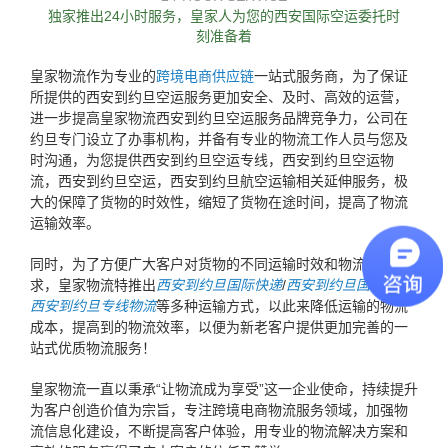
独家推出24小时服务，皇家人为您的西安国际空运委托时
刻准备着
皇家物流作为专业的
跨境电商供应链
一站式服务商，为了保证
所提供的西安到约旦空运服务更加安全、及时、高效的运营，
进一步提高皇家物流西安到约旦空运服务品牌竞争力，公司在
约旦专门设立了办事机构，并备有专业的物流工作人员与您及
时沟通，为您提供西安到约旦空运专线，西安到约旦空运物
流，西安到约旦空运，西安到约旦航空运输相关延伸服务，极
大的保障了货物的时效性，缩短了货物在途时间，提高了物流
运输效率。
同时，为了方便广大客户对货物的不同运输时效和物流成本要
求，皇家物流特推出
西安到约旦国际快递
/
西安到约旦国际海运
/
西安到约旦专线物流
等多种运输方式，以此来降低运输的物流
成本，提高到的物流效率，以便为新老客户提供更加完善的一
站式优质物流服务！
皇家物流一直以秉承“让物流成为享受”这一企业使命，持续提升
为客户创造价值为宗旨，专注跨境电商物流服务领域，加强物
流信息化建设，不断提高客户体验，用专业的物流解决方案和