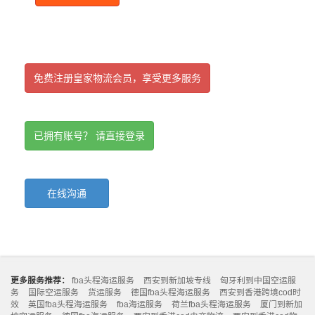
免费注册皇家物流会员，享受更多服务
已拥有账号？ 请直接登录
在线沟通
更多服务推荐：
fba头程海运服务
西安到新加坡专线
匈牙利到中国空运服
务
国际空运服务
货运服务
德国fba头程海运服务
西安到香港跨境cod时
效
英国fba头程海运服务
fba海运服务
荷兰fba头程海运服务
厦门到新加