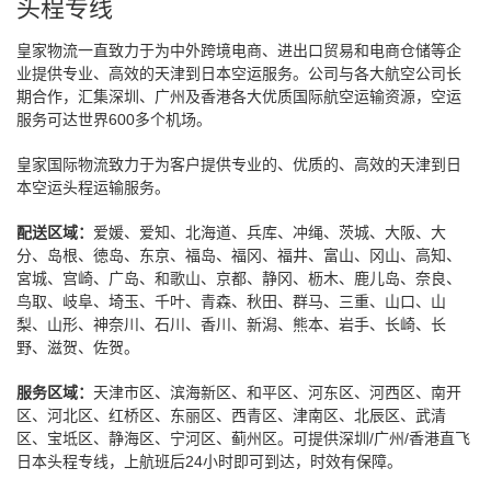
头程专线
皇家物流一直致力于为中外跨境电商、进出口贸易和电商仓储等企
业提供专业、高效的天津到日本空运服务。公司与各大航空公司长
期合作，汇集深圳、广州及香港各大优质国际航空运输资源，空运
服务可达世界600多个机场。
皇家国际物流致力于为客户提供专业的、优质的、高效的天津到日
本空运头程运输服务。
配送区域：
爱媛、爱知、北海道、兵库、冲绳、茨城、大阪、大
分、岛根、徳岛、东京、福岛、福冈、福井、富山、冈山、高知、
宮城、宫崎、广岛、和歌山、京都、静冈、枥木、鹿儿岛、奈良、
鸟取、岐阜、埼玉、千叶、青森、秋田、群马、三重、山口、山
梨、山形、神奈川、石川、香川、新潟、熊本、岩手、长崎、长
野、滋贺、佐贺。
服务区域：
天津市区、滨海新区、和平区、河东区、河西区、南开
区、河北区、红桥区、东丽区、西青区、津南区、北辰区、武清
区、宝坻区、静海区、宁河区、蓟州区。可提供深圳/广州/香港直飞
日本头程专线，上航班后24小时即可到达，时效有保障。