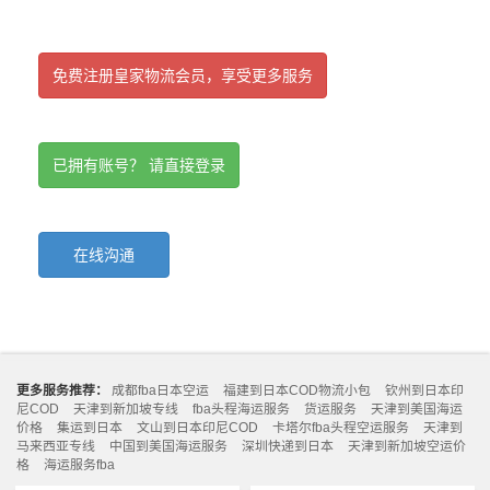
免费注册皇家物流会员，享受更多服务
已拥有账号？ 请直接登录
在线沟通
更多服务推荐：
成都fba日本空运
福建到日本COD物流小包
钦州到日本印
尼COD
天津到新加坡专线
fba头程海运服务
货运服务
天津到美国海运
价格
集运到日本
文山到日本印尼COD
卡塔尔fba头程空运服务
天津到
马来西亚专线
中国到美国海运服务
深圳快递到日本
天津到新加坡空运价
格
海运服务fba