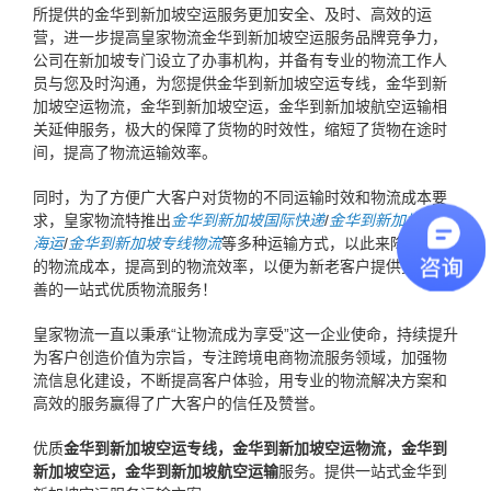
所提供的金华到新加坡空运服务更加安全、及时、高效的运
营，进一步提高皇家物流金华到新加坡空运服务品牌竞争力，
公司在新加坡专门设立了办事机构，并备有专业的物流工作人
员与您及时沟通，为您提供金华到新加坡空运专线，金华到新
加坡空运物流，金华到新加坡空运，金华到新加坡航空运输相
关延伸服务，极大的保障了货物的时效性，缩短了货物在途时
间，提高了物流运输效率。
同时，为了方便广大客户对货物的不同运输时效和物流成本要
求，皇家物流特推出
金华到新加坡国际快递
/
金华到新加坡国际
海运
/
金华到新加坡专线物流
等多种运输方式，以此来降低运输
的物流成本，提高到的物流效率，以便为新老客户提供更加完
善的一站式优质物流服务！
皇家物流一直以秉承“让物流成为享受”这一企业使命，持续提升
为客户创造价值为宗旨，专注跨境电商物流服务领域，加强物
流信息化建设，不断提高客户体验，用专业的物流解决方案和
高效的服务赢得了广大客户的信任及赞誉。
优质
金华到新加坡空运专线，金华到新加坡空运物流，金华到
新加坡空运，金华到新加坡航空运输
服务。提供一站式金华到